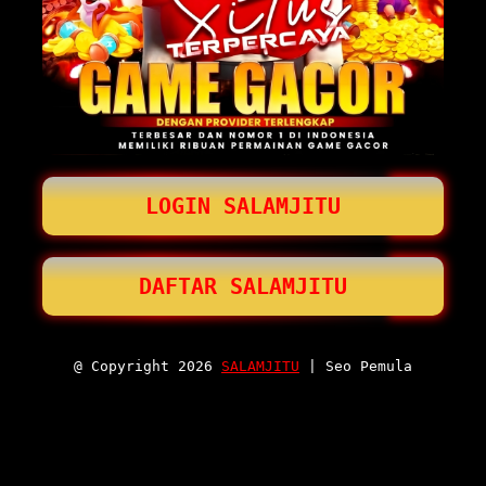
LOGIN SALAMJITU
DAFTAR SALAMJITU
@ Copyright 2026
SALAMJITU
| Seo Pemula